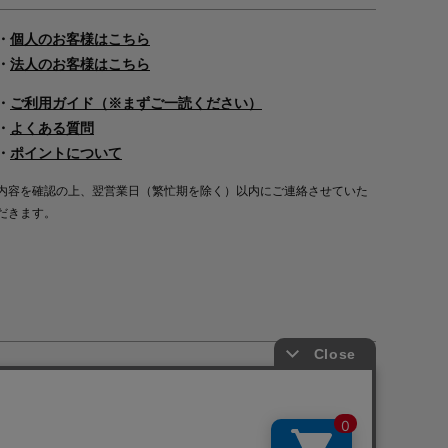
・
個人のお客様はこちら
・
法人のお客様はこちら
・
ご利用ガイド（※まずご一読ください）
・
よくある質問
・
ポイントについて
内容を確認の上、翌営業日（繁忙期を除く）以内にご連絡させていた
だきます。
Copyright©2000
-2026
Nakagawa Masashichi Shoten All Rights Reserved.