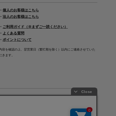
・
個人のお客様はこちら
・
法人のお客様はこちら
・
ご利用ガイド（※まずご一読ください）
・
よくある質問
・
ポイントについて
内容を確認の上、翌営業日（繁忙期を除く）以内にご連絡させていた
だきます。
Copyright©2000
-2026
Nakagawa Masashichi Shoten All Rights Reserved.