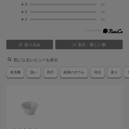
★
3
(0)
★
2
(0)
★
1
(0)
絞り込み
表示：新しい順
気になるレビューを表示
食洗機
扱い
両方
純漆のボウル
何点
家人