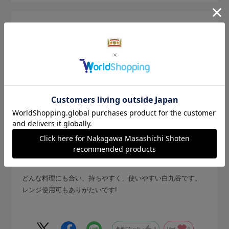
2024.4.27
何の料理にも合います!
konatsu
どんな料理にも合い、持ちやすく、使いやすい白九谷です。
レンジ使用可もありがたいです!
参考になった
0
Like!
0