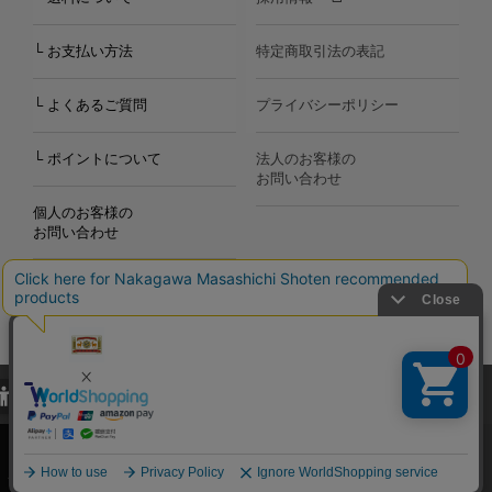
└ お支払い方法
特定商取引法の表記
└ よくあるご質問
プライバシーポリシー
└ ポイントについて
法人のお客様の
お問い合わせ
個人のお客様の
お問い合わせ
当サイトでは、当サイト内における閲覧履歴・属性情報などの取得およ
Copyright©2000
-2026
び利便性向上のためにクッキー（Cookie）を使用いたします。詳細に
Nakagawa Masashichi Shoten All Rights Reserved.
関しては「
プライバシーポリシー
」をお読みください。
承諾する