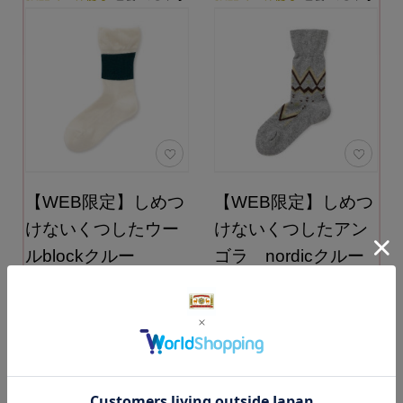
【WEB限定】しめつ
【WEB限定】しめつ
けないくつしたウー
けないくつしたアン
ルblockクルー
ゴラ nordicクルー
サイズ：21-23cm カラ
サイズ：23-25cm カラ
ー：ホワイト
ー：グレー
【製造終了のため
【製造終了のため
10％OFF】
10％OFF】
1,782円
2,277円
（税込）
（税込）
通常価格 1,980円
通常価格 2,530円
（税込）
（税込）