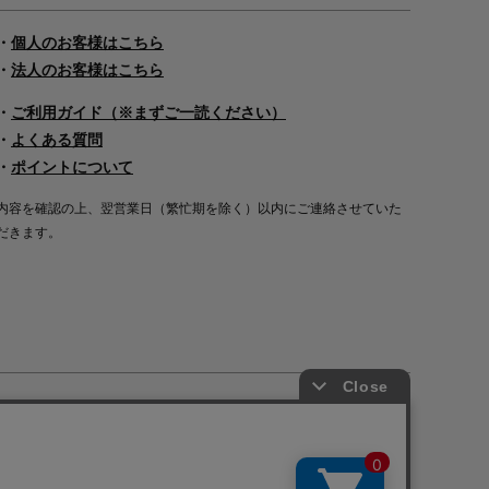
・
個人のお客様はこちら
・
法人のお客様はこちら
・
ご利用ガイド（※まずご一読ください）
・
よくある質問
・
ポイントについて
内容を確認の上、翌営業日（繁忙期を除く）以内にご連絡させていた
だきます。
Copyright©2000
-2026
Nakagawa Masashichi Shoten All Rights Reserved.