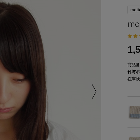
mott
mo
1,
商品番
付与ポ
在庫状