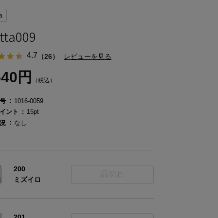
a
tta009
4.7
（26）
レビューを見る
540円
（税込）
号
1016-0059
イント
15pt
況
なし
200
品切れ
ミズイロ
201