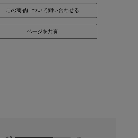
ご購入いただいた商品がオンラインショップの販
この商品について問い合わせる
名
異なる場合がございます。中身の商品は同一の物
ので、ご了承くださいませ。
ページを共有
材
麻100%
ズ
横
縦
約44
約44
★
5
(18)