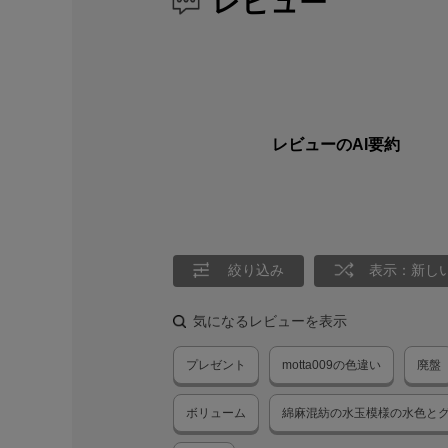
レビュー
レビューのAI要約
絞り込み
表示：新し
気になるレビューを表示
プレゼント
motta009の色違い
廃盤
ボリューム
綿麻混紡の水玉模様の水色と