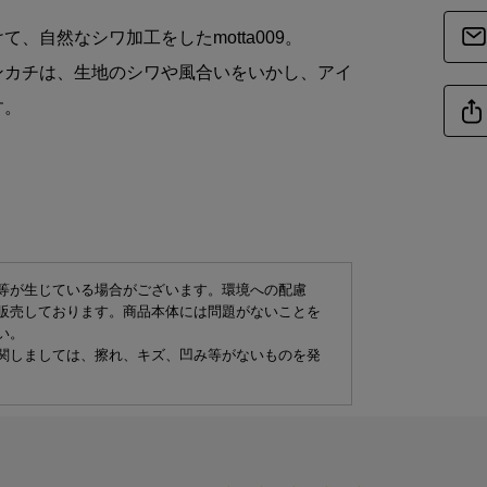
、自然なシワ加工をしたmotta009。
商品
ンカチは、生地のシワや風合いをいかし、アイ
す。
商品詳細
素
商品サイズ
等が生じている場合がございます。環境への配慮
販売しております。商品本体には問題がないことを
サイ
い。
関しましては、擦れ、キズ、凹み等がないものを発
-