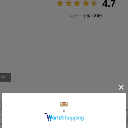
4.7
26
レビュー件数：
件
い順
じゃぶじゃぶ
その後
大判
ザラザラ系
さみ
ポ
グレー
麻という素材
この麻のハンカチ私の大のお気に入り
廃番