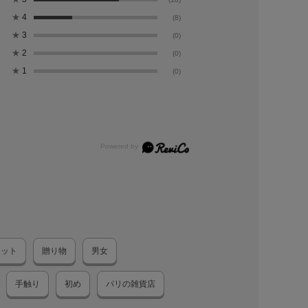
★
4
(8)
★
3
(0)
★
2
(0)
★
1
(0)
ケット
贈り物
男女
手触り
初め
パリの雑貨店