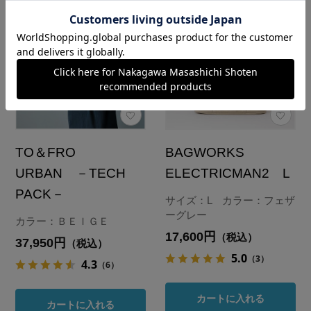
TO＆FRO
BAGWORKS
URBAN －TECH
ELECTRICMAN2 L
PACK－
サイズ：L カラー：フェザ
ーグレー
カラー：ＢＥＩＧＥ
17,600円
（税込）
37,950円
（税込）
5.0
（3）
4.3
（6）
カートに入れる
カートに入れる