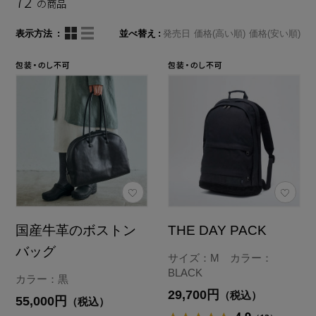
72
の商品
表示方法
並べ替え
発売日
価格(高い順)
価格(安い順)
国産牛革のボストン
THE DAY PACK
バッグ
サイズ：M カラー：
BLACK
カラー：黒
29,700円
（税込）
55,000円
（税込）