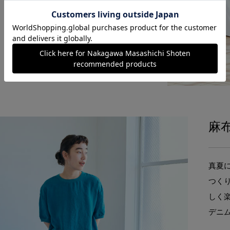
麻
真夏
つく
しく
デニ