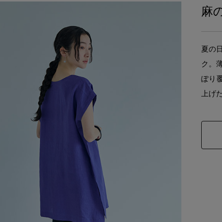
麻
夏の
ク。
ぽり
上げ