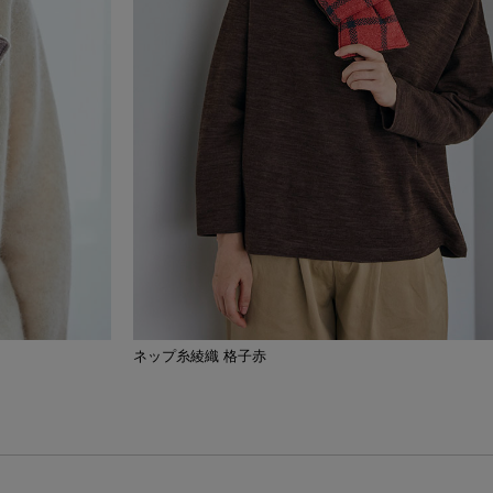
ネップ糸綾織 格子赤