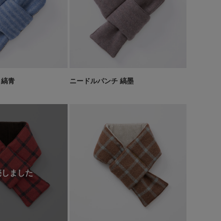
 縞青
ニードルパンチ 縞墨