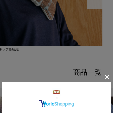
ネップ糸綾織
商品一覧