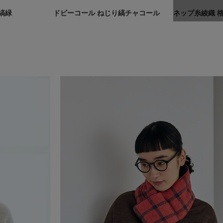
縞緑
ドビーコール ねじり縞チャコール
ネップ糸綾織 