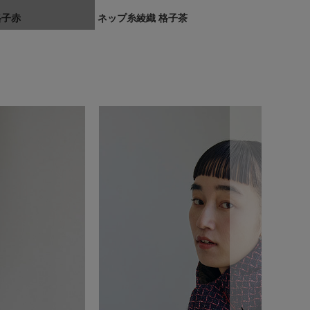
格子赤
ネップ糸綾織 格子茶