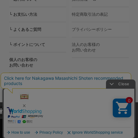
└ お支払い方法
特定商取引法の表記
└ よくあるご質問
プライバシーポリシー
└ ポイントについて
法人のお客様の
お問い合わせ
個人のお客様の
お問い合わせ
当サイトでは、当サイト内における閲覧履歴・属性情報などの取得およ
Copyright©2000
-2026
び利便性向上のためにクッキー（Cookie）を使用いたします。詳細に
Nakagawa Masashichi Shoten All Rights Reserved.
関しては「
プライバシーポリシー
」をお読みください。
承諾する