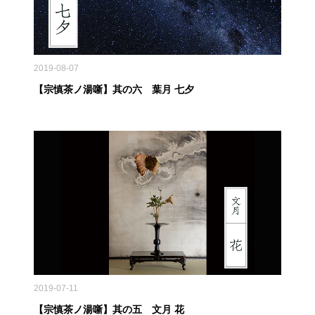
2019-08-07
【宗慎茶ノ湯噺】其の六 葉月 七夕
2019-07-11
【宗慎茶ノ湯噺】其の五 文月 花