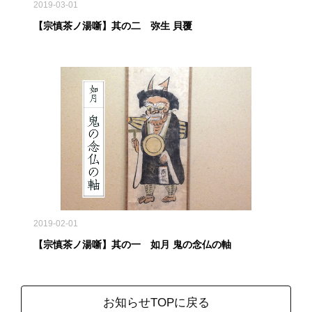
2019-03-01
【宗慎茶ノ湯噺】其の二 弥生 貝覆
2019-02-01
【宗慎茶ノ湯噺】其の一 如月 鬼の念仏の軸
お知らせTOPに戻る