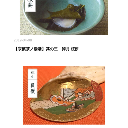
2019-04-08
【宗慎茶ノ湯噺】其の三 卯月 桜餅