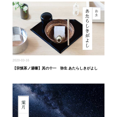
2020-03-16
【宗慎茶ノ湯噺】其の十一 弥生 あたらしきがよし