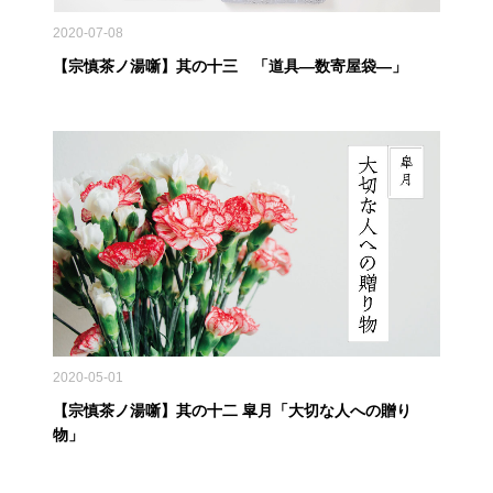
2020-07-08
【宗慎茶ノ湯噺】其の十三 「道具―数寄屋袋―」
2020-05-01
【宗慎茶ノ湯噺】其の十二 皐月「大切な人への贈り
物」