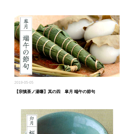
2019-05-05
【宗慎茶ノ湯噺】其の四 皐月 端午の節句