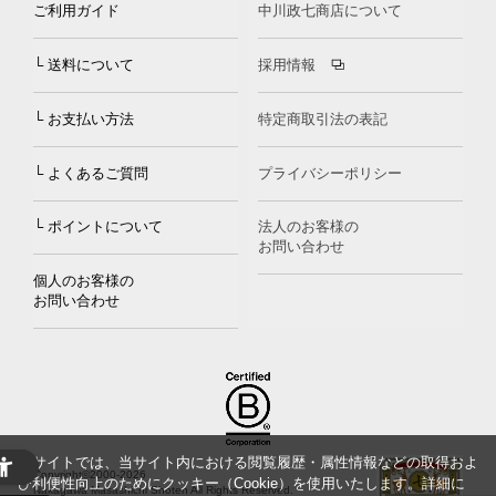
ご利用ガイド
中川政七商店について
└ 送料について
採用情報
└ お支払い方法
特定商取引法の表記
└ よくあるご質問
プライバシーポリシー
└ ポイントについて
法人のお客様の
お問い合わせ
個人のお客様の
お問い合わせ
当サイトでは、当サイト内における閲覧履歴・属性情報などの取得およ
Copyright©2000
-2026
び利便性向上のためにクッキー（Cookie）を使用いたします。詳細に
Nakagawa Masashichi Shoten All Rights Reserved.