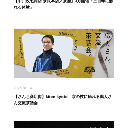
【中川政七商店 奈良本店／茶論】3月開催「三百年に触
れる体験」
2025-02-14
【さんち商店街】kiten.kyoto 京の技に触れる職人さ
ん交流茶話会