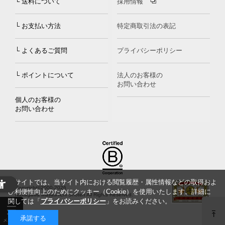
└ 送料について
採用情報
└ お支払い方法
特定商取引法の表記
└ よくあるご質問
プライバシーポリシー
└ ポイントについて
法人のお客様の
お問い合わせ
個人のお客様の
お問い合わせ
当サイトでは、当サイト内における閲覧履歴・属性情報などの取得およ
Copyright©2000
-2026
び利便性向上のためにクッキー（Cookie）を使用いたします。詳細に
Nakagawa Masashichi Shoten All Rights Reserved.
関しては「
プライバシーポリシー
」をお読みください。
承諾する