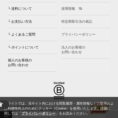
└ 送料について
採用情報
└ お支払い方法
特定商取引法の表記
└ よくあるご質問
プライバシーポリシー
└ ポイントについて
法人のお客様の
お問い合わせ
個人のお客様の
お問い合わせ
当サイトでは、当サイト内における閲覧履歴・属性情報などの取得およ
Copyright©2000
-2026
び利便性向上のためにクッキー（Cookie）を使用いたします。詳細に
Nakagawa Masashichi Shoten All Rights Reserved.
関しては「
プライバシーポリシー
」をお読みください。