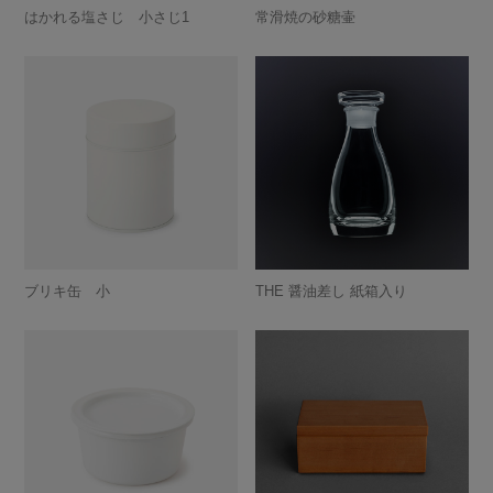
はかれる塩さじ 小さじ1
常滑焼の砂糖壷
ブリキ缶 小
THE 醤油差し 紙箱入り