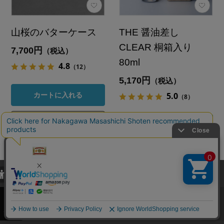
山桜のバターケース
THE 醤油差し
CLEAR 桐箱入り
7,700円
（税込）
80ml
4.8
（12）
5,170円
（税込）
5.0
カートに入れる
（8）
あとで買う
カートに入れる
あとで買う
当サイトでは、当サイト内における閲覧履歴・属性情報などの取得およ
び利便性向上のためにクッキー（Cookie）を使用いたします。詳細に
34
件あります
関しては「
プライバシーポリシー
」をお読みください。
承諾する