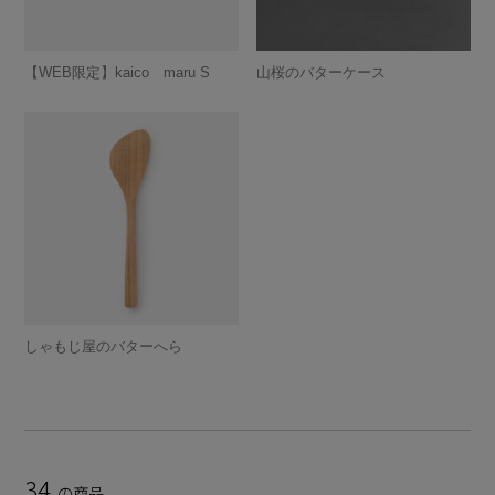
【WEB限定】kaico maru S
山桜のバターケース
しゃもじ屋のバターへら
34
の商品