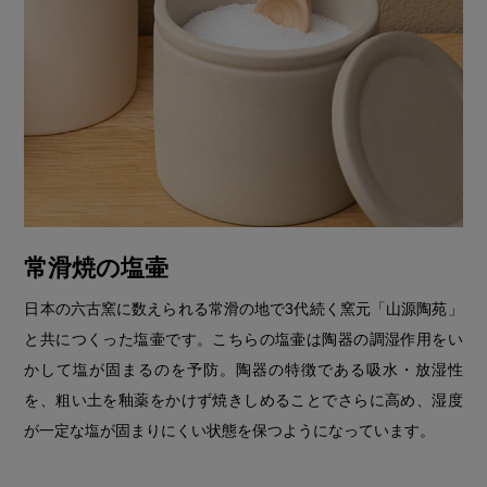
常滑焼の塩壷
日本の六古窯に数えられる常滑の地で3代続く窯元「山源陶苑」
と共につくった塩壷です。こちらの塩壷は陶器の調湿作用をい
かして塩が固まるのを予防。陶器の特徴である吸水・放湿性
を、粗い土を釉薬をかけず焼きしめることでさらに高め、湿度
が一定な塩が固まりにくい状態を保つようになっています。