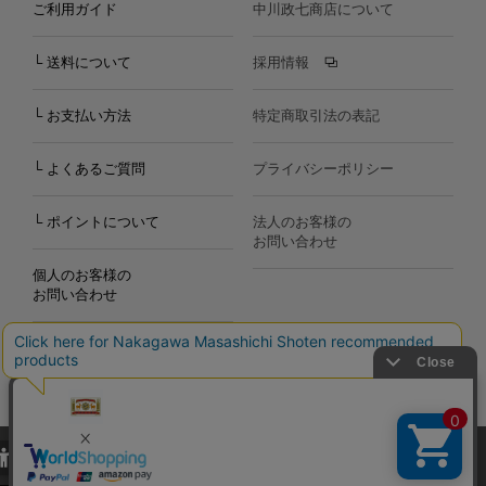
ご利用ガイド
中川政七商店について
└ 送料について
採用情報
└ お支払い方法
特定商取引法の表記
└ よくあるご質問
プライバシーポリシー
└ ポイントについて
法人のお客様の
お問い合わせ
個人のお客様の
お問い合わせ
当サイトでは、当サイト内における閲覧履歴・属性情報などの取得およ
Copyright©2000
-2026
び利便性向上のためにクッキー（Cookie）を使用いたします。詳細に
Nakagawa Masashichi Shoten All Rights Reserved.