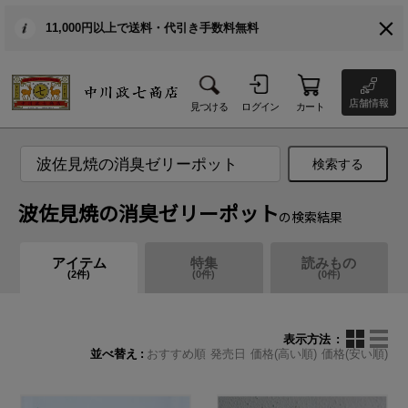
11,000円以上で送料・代引き手数料無料
店舗情報
見つける
ログイン
カート
検索する
波佐見焼の消臭ゼリーポット
の検索結果
アイテム
特集
読みもの
(
2
件)
(
0
件)
(
0
件)
表示方法
並べ替え
おすすめ順
発売日
価格(高い順)
価格(安い順)