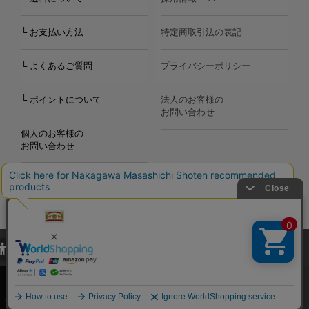
└ お支払い方法
特定商取引法の表記
└ よくあるご質問
プライバシーポリシー
└ ポイントについて
法人のお客様の
お問い合わせ
個人のお客様の
お問い合わせ
当サイトでは、当サイト内における閲覧履歴・属性情報などの取得およ
Copyright©2000
-2026
び利便性向上のためにクッキー（Cookie）を使用いたします。詳細に
Nakagawa Masashichi Shoten All Rights Reserved.
関しては「
プライバシーポリシー
」をお読みください。
承諾する