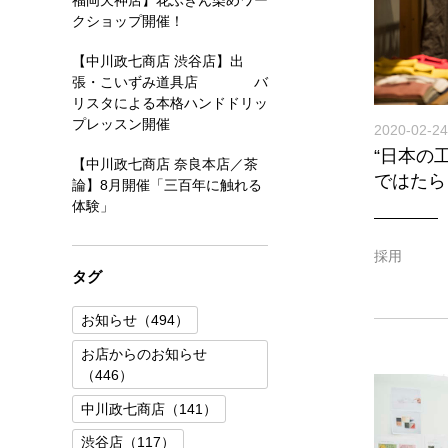
福岡天神店】花ふきん染めワー
クショップ開催！
【中川政七商店 渋谷店】出
張・こいずみ道具店 バ
リスタによる本格ハンドドリッ
プレッスン開催
2020-02-24
“日本の
【中川政七商店 奈良本店／茶
ではたら
論】8月開催「三百年に触れる
体験」
採用
タグ
お知らせ（494）
お店からのお知らせ
（446）
中川政七商店（141）
渋谷店（117）