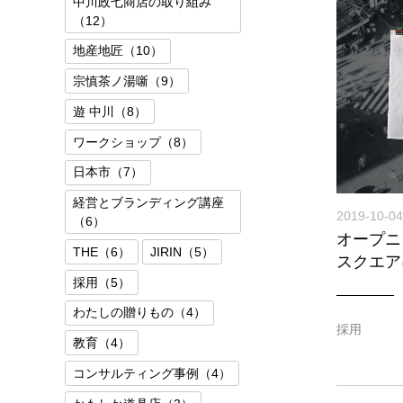
中川政七商店の取り組み
（12）
地産地匠（10）
宗慎茶ノ湯噺（9）
遊 中川（8）
ワークショップ（8）
日本市（7）
経営とブランディング講座
2019-10-04
（6）
オープニ
THE（6）
JIRIN（5）
スクエア
採用（5）
わたしの贈りもの（4）
採用
教育（4）
コンサルティング事例（4）