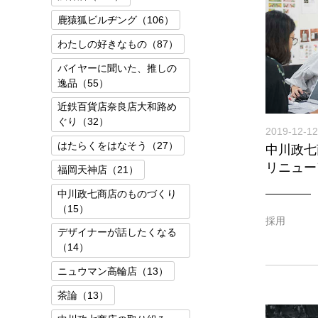
鹿猿狐ビルヂング（106）
わたしの好きなもの（87）
バイヤーに聞いた、推しの
逸品（55）
近鉄百貨店奈良店大和路め
ぐり（32）
2019-12-12
はたらくをはなそう（27）
中川政七
リニュー
福岡天神店（21）
中川政七商店のものづくり
（15）
採用
デザイナーが話したくなる
（14）
ニュウマン高輪店（13）
茶論（13）