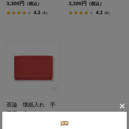
3,300円
3,300円
（税込）
（税込）
4.2
4.2
（6）
（6）
茶論 懐紙入れ 手
織麻 大
カラー：203 緋色