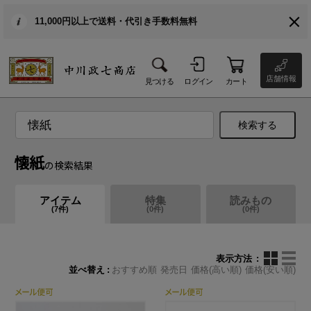
11,000円以上で送料・代引き手数料無料
店舗情報
見つける
ログイン
カート
検索する
懐紙
の検索結果
アイテム
特集
読みもの
(
7
件)
(
0
件)
(
0
件)
表示方法
並べ替え
おすすめ順
発売日
価格(高い順)
価格(安い順)