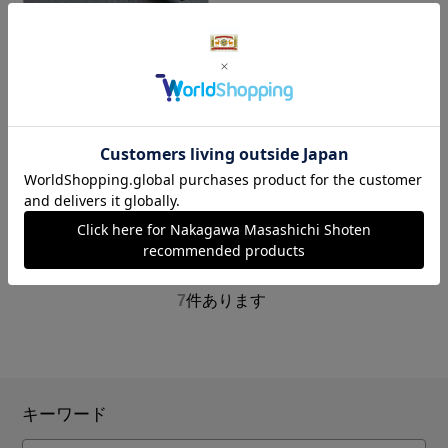
簾・タペストリー用
竹棒 晒竹 135㎝
2,640円
（税込）
0.0
（0）
7
件あります
キーワード