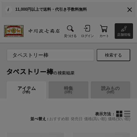
11,000円以上で送料・代引き手数料無料
店舗情報
見つける
ログイン
カート
検索する
タペストリー棒
の検索結果
アイテム
特集
読みもの
(
7
件)
(
0
件)
(
0
件)
表示方法
並べ替え
おすすめ順
発売日
価格(高い順)
価格(安い順)