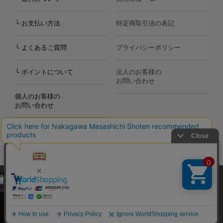
└ お支払い方法
特定商取引法の表記
└ よくあるご質問
プライバシーポリシー
└ ポイントについて
法人のお客様の
お問い合わせ
個人のお客様の
お問い合わせ
当サイトでは、当サイト内における閲覧履歴・属性情報などの取得およ
Copyright©2000
-2026
び利便性向上のためにクッキー（Cookie）を使用いたします。詳細に
Nakagawa Masashichi Shoten All Rights Reserved.
関しては「
プライバシーポリシー
」をお読みください。
承諾する