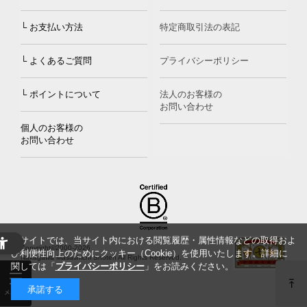
└ お支払い方法
特定商取引法の表記
└ よくあるご質問
プライバシーポリシー
└ ポイントについて
法人のお客様の
お問い合わせ
個人のお客様の
お問い合わせ
当サイトでは、当サイト内における閲覧履歴・属性情報などの取得およ
Copyright©2000
-2026
び利便性向上のためにクッキー（Cookie）を使用いたします。詳細に
Nakagawa Masashichi Shoten All Rights Reserved.
関しては「
プライバシーポリシー
」をお読みください。
承諾する