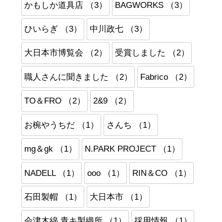
かもしか道具店 （3）
BAGWORKS （3）
ひいらぎ （3）
中川政七 （3）
大日本市博覧会 （2）
受賞しました （2）
職人さんに聞きました （2）
Fabrico （2）
TO＆FRO （2）
2&9 （2）
お椀やうちだ （1）
さんち （1）
mg＆gk （1）
N.PARK PROJECT （1）
NADELL （1）
ooo （1）
RIN＆CO （1）
石田製帽 （1）
大日本市 （1）
会津木綿 青キ製織所 （1）
採用情報 （1）