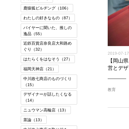
鹿猿狐ビルヂング（106）
わたしの好きなもの（87）
バイヤーに聞いた、推しの
逸品（55）
近鉄百貨店奈良店大和路め
ぐり（32）
2019-07-17
はたらくをはなそう（27）
【岡山県
営とデザ
福岡天神店（21）
中川政七商店のものづくり
（15）
教育
デザイナーが話したくなる
（14）
ニュウマン高輪店（13）
茶論（13）