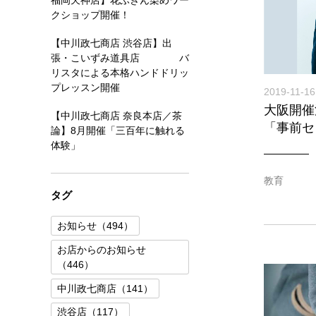
福岡天神店】花ふきん染めワー
クショップ開催！
【中川政七商店 渋谷店】出
張・こいずみ道具店 バ
リスタによる本格ハンドドリッ
プレッスン開催
2019-11-16
大阪開催
【中川政七商店 奈良本店／茶
「事前セ
論】8月開催「三百年に触れる
体験」
教育
タグ
お知らせ（494）
お店からのお知らせ
（446）
中川政七商店（141）
渋谷店（117）