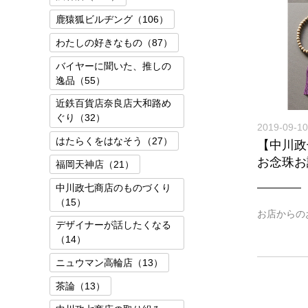
鹿猿狐ビルヂング（106）
わたしの好きなもの（87）
バイヤーに聞いた、推しの
逸品（55）
近鉄百貨店奈良店大和路め
ぐり（32）
2019-09-10
はたらくをはなそう（27）
【中川政
お念珠お
福岡天神店（21）
中川政七商店のものづくり
（15）
お店からの
デザイナーが話したくなる
（14）
ニュウマン高輪店（13）
茶論（13）