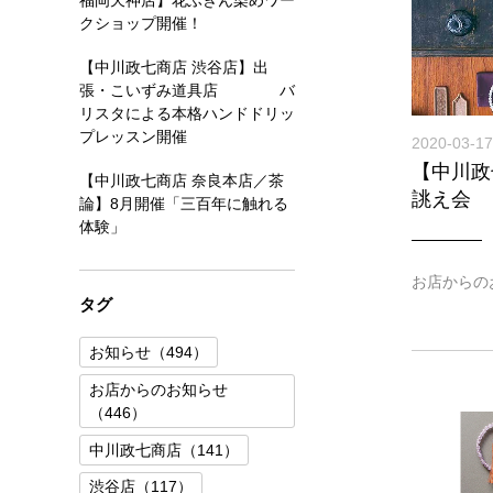
福岡天神店】花ふきん染めワー
クショップ開催！
【中川政七商店 渋谷店】出
張・こいずみ道具店 バ
リスタによる本格ハンドドリッ
プレッスン開催
2020-03-17
【中川政
【中川政七商店 奈良本店／茶
誂え会
論】8月開催「三百年に触れる
体験」
お店からの
タグ
お知らせ（494）
お店からのお知らせ
（446）
中川政七商店（141）
渋谷店（117）