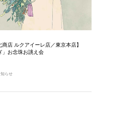
七商店 ルクアイーレ店／東京本店】
ぎ」お念珠お誂え会
お知らせ