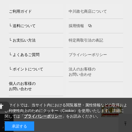
ご利用ガイド
中川政七商店について
└ 送料について
採用情報
└ お支払い方法
特定商取引法の表記
└ よくあるご質問
プライバシーポリシー
└ ポイントについて
法人のお客様の
お問い合わせ
個人のお客様の
お問い合わせ
当サイトでは、当サイト内における閲覧履歴・属性情報などの取得およ
Copyright©2000
-2026
び利便性向上のためにクッキー（Cookie）を使用いたします。詳細に
Nakagawa Masashichi Shoten All Rights Reserved.
関しては「
プライバシーポリシー
」をお読みください。
承諾する