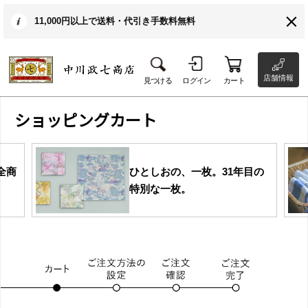
11,000円以上で送料・代引き手数料無料
店舗情報
見つける
ログイン
カート
ショッピングカート
全商
ひとしおの、一枚。31年目の
特別な一枚。