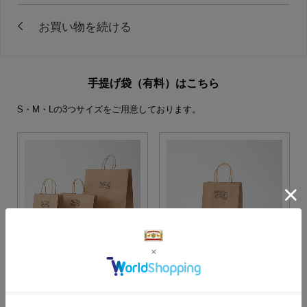
手提げ袋（有料）はこちら
S・M・Lの3つサイズをご用意しております。
S・M・Lサイズより当店に
Sサイズ
お任せ