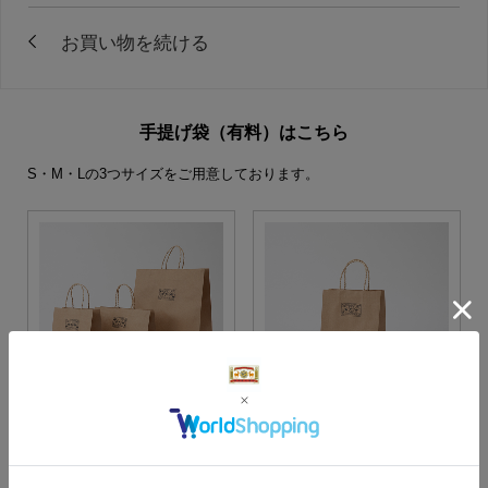
手提げ袋（有料）はこちら
S・M・Lの3つサイズをご用意しております。
S・M・Lサイズより当店に
Sサイズ
お任せ