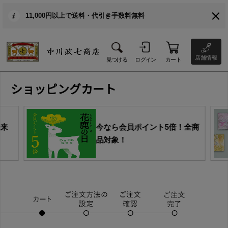
11,000円以上で送料・代引き手数料無料
店舗情報
見つける
ログイン
カート
ショッピングカート
由来
今なら会員ポイント5倍！全商
品対象！