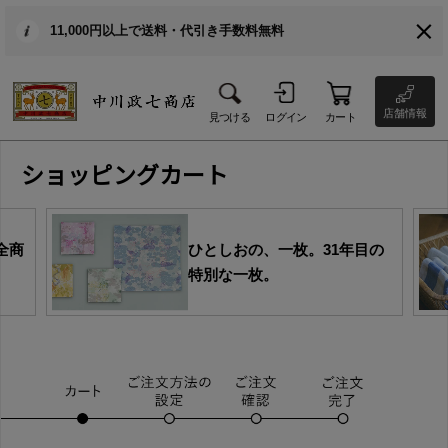
11,000円以上で送料・代引き手数料無料
店舗情報
見つける
ログイン
カート
ショッピングカート
全商
ひとしおの、一枚。31年目の
特別な一枚。