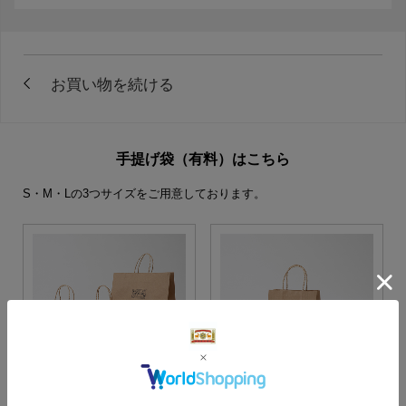
手提げ袋（有料）はこちら
S・M・Lの3つサイズをご用意しております。
S・M・Lサイズより当店に
Sサイズ