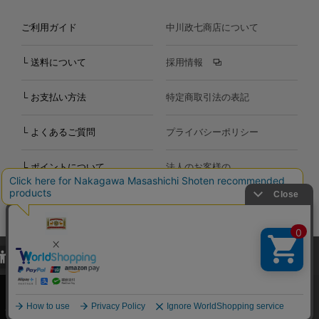
ご利用ガイド
中川政七商店について
└ 送料について
採用情報
└ お支払い方法
特定商取引法の表記
└ よくあるご質問
プライバシーポリシー
└ ポイントについて
法人のお客様の
お問い合わせ
個人のお客様の
お問い合わせ
当サイトでは、当サイト内における閲覧履歴・属性情報などの取得およ
Copyright©2000
-2026
び利便性向上のためにクッキー（Cookie）を使用いたします。詳細に
Nakagawa Masashichi Shoten All Rights Reserved.
関しては「
プライバシーポリシー
」をお読みください。
承諾する