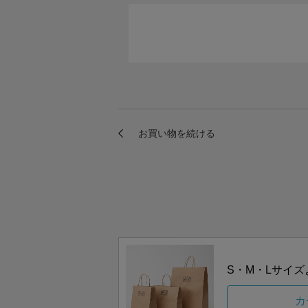
S・M・Lサイ
カ