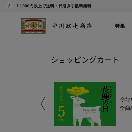
11,000円以上で送料・代引き手数料無料
特集
ショッピングカート
しい、植物由来
今な
。
全商