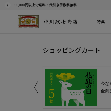
11,000円以上で送料・代引き手数料無料
特集
ショッピングカート
える-よりどり
今な
ャンペーン-
全商