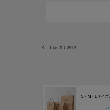
S・M・Lサイ
カ