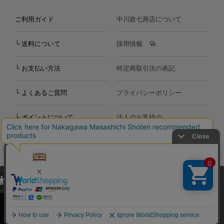
ご利用ガイド
中川政七商店について
└ 送料について
採用情報
└ お支払い方法
特定商取引法の表記
└ よくあるご質問
プライバシーポリシー
└ ポイントについて
法人のお客様の
お問い合わせ
個人のお客様の
お問い合わせ
当サイトでは、当サイト内における閲覧履歴・属性情報などの取得およ
Copyright©2000
-2026
び利便性向上のためにクッキー（Cookie）を使用いたします。詳細に
Nakagawa Masashichi Shoten All Rights Reserved.
関しては「
プライバシーポリシー
」をお読みください。
承諾する