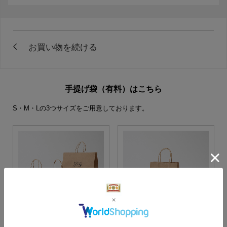
手提げ袋（有料）はこちら
S・M・Lの3つサイズをご用意しております。
S・M・Lサイズより当店に
Sサイズ