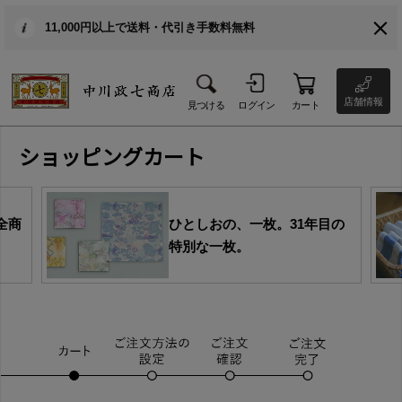
11,000円以上で送料・代引き手数料無料
店舗情報
見つける
ログイン
カート
ショッピングカート
全商
ひとしおの、一枚。31年目の
特別な一枚。