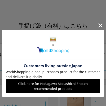
手提げ袋（有料）はこちら
S・M・Lの3つサイズをご用意しております。
ズより当店にお任せ
Sサイ
ートに入れる
Lサイ