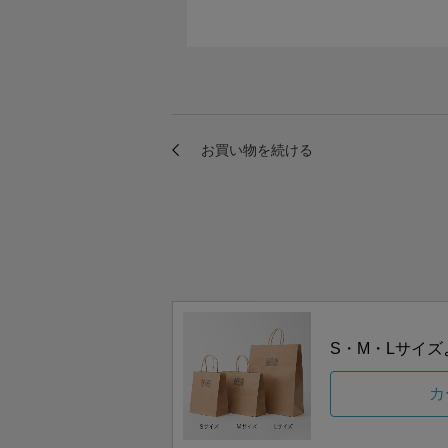
S・M・Lサイ
カ