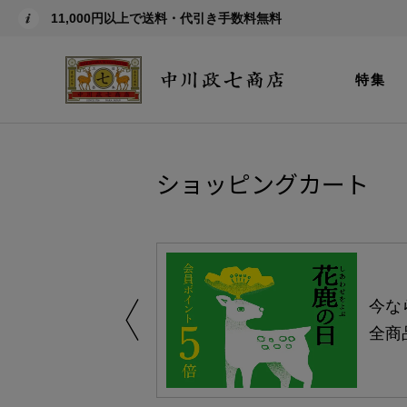
11,000円以上で送料・代引き手数料無料
特集
ショッピングカート
しい、植物由来
今な
。
全商