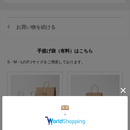
手提げ袋（有料）はこちら
S・M・Lの3つサイズをご用意しております。
S・M・Lサイズより当店に
Sサイズ