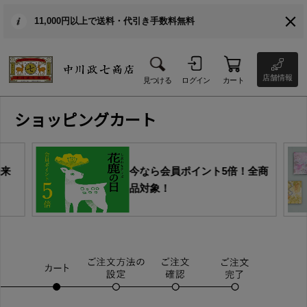
11,000円以上で送料・代引き手数料無料
店舗情報
見つける
ログイン
カート
ショッピングカート
由来
今なら会員ポイント5倍！全商
品対象！