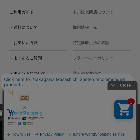
ご利用ガイド
中川政七商店について
└ 送料について
採用情報
└ お支払い方法
特定商取引法の表記
└ よくあるご質問
プライバシーポリシー
└ ポイントについて
法人のお客様の
お問い合わせ
個人のお客様の
お問い合わせ
当サイトでは、当サイト内における閲覧履歴・属性情報などの取得およ
Copyright©2000
-2026
び利便性向上のためにクッキー（Cookie）を使用いたします。詳細に
Nakagawa Masashichi Shoten All Rights Reserved.
関しては「
プライバシーポリシー
」をお読みください。
承諾する