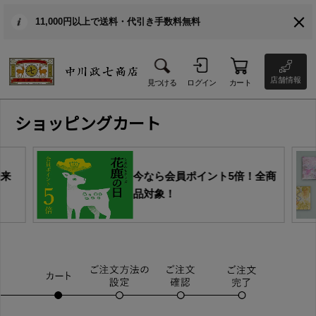
11,000円以上で送料・代引き手数料無料
店舗情報
見つける
ログイン
カート
ショッピングカート
由来
今なら会員ポイント5倍！全商
品対象！