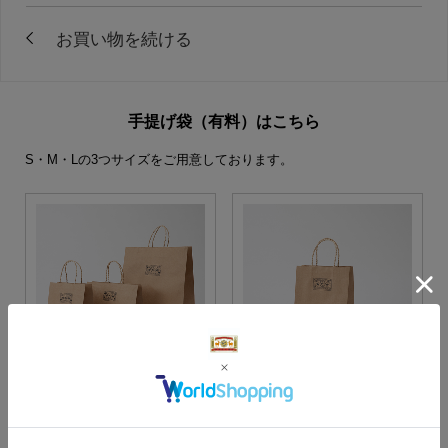
手提げ袋（有料）はこちら
S・M・Lの3つサイズをご用意しております。
S・M・Lサイズより当店に
Sサイズ
お任せ