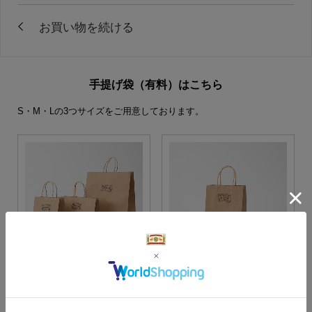
手提げ袋（有料）はこちら
S・M・Lの3つサイズをご用意しております。
S・M・Lサイズより当店に
Sサイズ
お任せ