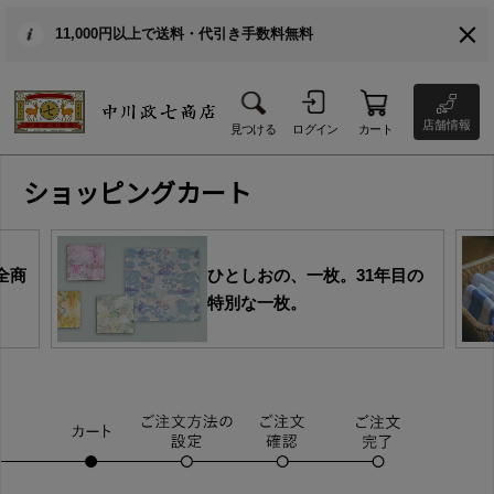
11,000円以上で送料・代引き手数料無料
店舗情報
見つける
ログイン
カート
ショッピングカート
全商
ひとしおの、一枚。31年目の
特別な一枚。