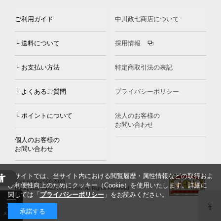
ご利用ガイド
中川政七商店について
└ 送料について
採用情報
└ お支払い方法
特定商取引法の表記
└ よくあるご質問
プライバシーポリシー
└ ポイントについて
法人のお客様の
お問い合わせ
個人のお客様の
お問い合わせ
当サイトでは、当サイト内における閲覧履歴・属性情報などの取得およ
Copyright©2000
-2026
び利便性向上のためにクッキー（Cookie）を使用いたします。詳細に
Nakagawa Masashichi Shoten All Rights Reserved.
関しては「
プライバシーポリシー
」をお読みください。
承諾する