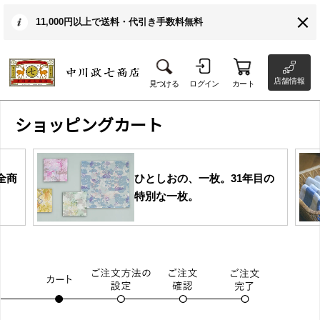
11,000円以上で送料・代引き手数料無料
店舗情報
見つける
ログイン
カート
ショッピングカート
全商
ひとしおの、一枚。31年目の
特別な一枚。