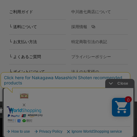
ご利用ガイド
中川政七商店について
└ 送料について
採用情報
└ お支払い方法
特定商取引法の表記
└ よくあるご質問
プライバシーポリシー
└ ポイントについて
法人のお客様の
お問い合わせ
個人のお客様の
お問い合わせ
当サイトでは、当サイト内における閲覧履歴・属性情報などの取得およ
Copyright©2000
-2026
び利便性向上のためにクッキー（Cookie）を使用いたします。詳細に
Nakagawa Masashichi Shoten All Rights Reserved.
関しては「
プライバシーポリシー
」をお読みください。
承諾する