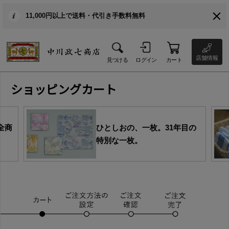
11,000円以上で送料・代引き手数料無料
店舗情報
見つける
ログイン
カート
ショッピングカート
全商
ひとしおの、一枚。31年目の
特別な一枚。