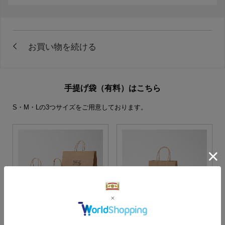
手提げ袋（有料）はこちら
S・M・Lの3つサイズをご用意しております。
S・M・Lサイズより当店に
Sサイズ