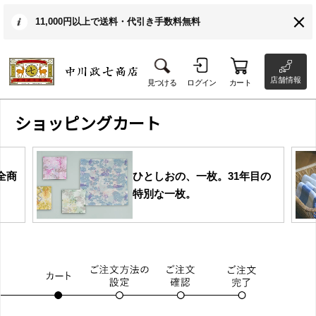
11,000円以上で送料・代引き手数料無料
店舗情報
見つける
ログイン
カート
ショッピングカート
全商
ひとしおの、一枚。31年目の
特別な一枚。