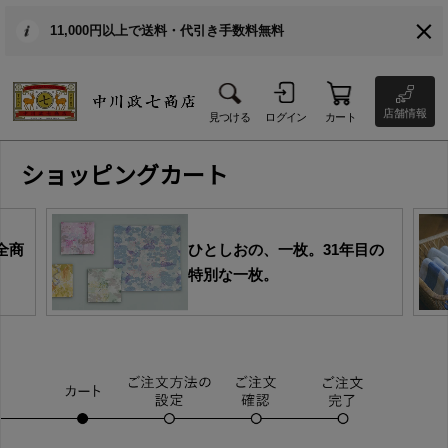
11,000円以上で送料・代引き手数料無料
店舗情報
見つける
ログイン
カート
ショッピングカート
全商
ひとしおの、一枚。31年目の
特別な一枚。