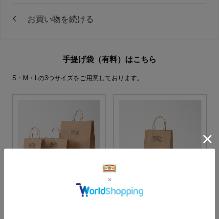
手提げ袋（有料）はこちら
S・M・Lの3つサイズをご用意しております。
S・M・Lサイズより当店に
Sサイズ
お任せ