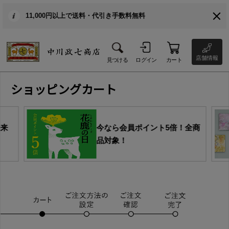
11,000円以上で送料・代引き手数料無料
店舗情報
見つける
ログイン
カート
ショッピングカート
由来
今なら会員ポイント5倍！全商
品対象！