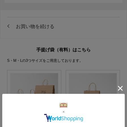
手提げ袋（有料）はこちら
S・M・Lの3つサイズをご用意しております。
S・M・Lサイズより当店に
Sサイズ