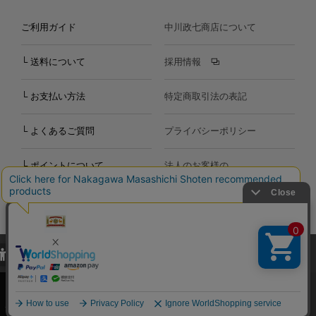
ご利用ガイド
中川政七商店について
└ 送料について
採用情報
└ お支払い方法
特定商取引法の表記
└ よくあるご質問
プライバシーポリシー
└ ポイントについて
法人のお客様の
お問い合わせ
個人のお客様の
お問い合わせ
当サイトでは、当サイト内における閲覧履歴・属性情報などの取得およ
Copyright©2000
-2026
び利便性向上のためにクッキー（Cookie）を使用いたします。詳細に
Nakagawa Masashichi Shoten All Rights Reserved.
関しては「
プライバシーポリシー
」をお読みください。
承諾する