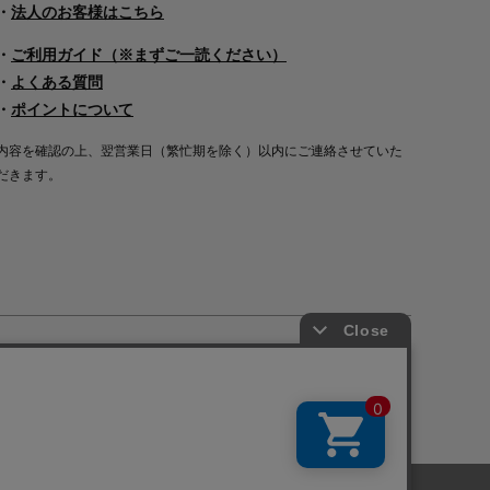
・
法人のお客様はこちら
・
ご利用ガイド（※まずご一読ください）
・
よくある質問
・
ポイントについて
内容を確認の上、翌営業日（繁忙期を除く）以内にご連絡させていた
だきます。
Copyright©2000
-2026
Nakagawa Masashichi Shoten All Rights Reserved.