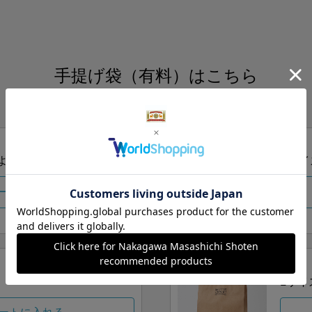
手提げ袋（有料）はこちら
S・M・Lの3つサイズをご用意しております。
ズより当店にお任せ
Sサイ
ートに入れる
Lサイ