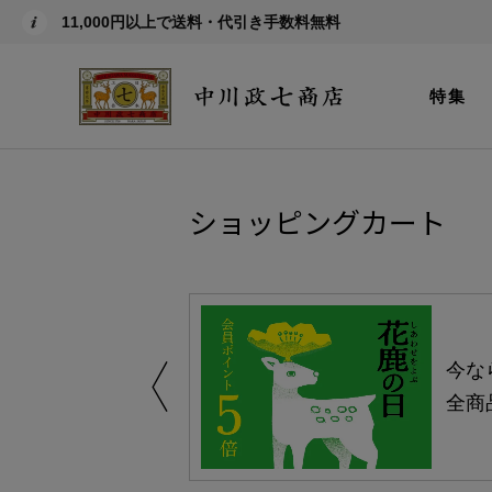
11,000円以上で送料・代引き手数料無料
特集
ショッピングカート
しい、植物由来
今な
。
全商