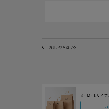
S・M・Lサイ
カ