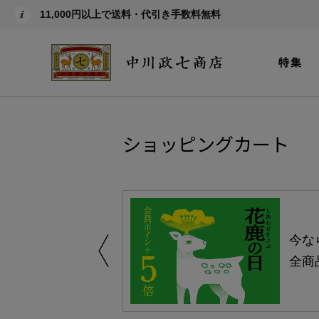
11,000円以上で送料・代引き手数料無料
特集
ショッピングカート
える-よりどり
今な
ャンペーン-
全商