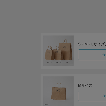
S・M・Lサイ
カ
Mサイズ
カ