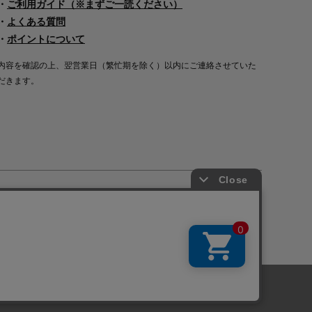
・
ご利用ガイド（※まずご一読ください）
・
よくある質問
・
ポイントについて
内容を確認の上、翌営業日（繁忙期を除く）以内にご連絡させていた
だきます。
Copyright©2000
-2026
Nakagawa Masashichi Shoten All Rights Reserved.
に関しては「
プライバシーポリシー
」を
承諾する