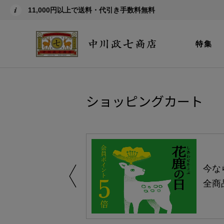
11,000円以上で送料・代引き手数料無料
特集
ショッピングカート
しい、植物由来
今な
。
全商