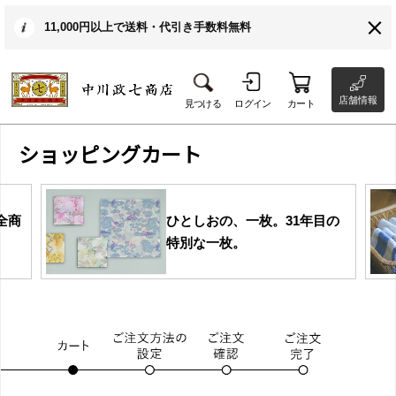
11,000円以上で送料・代引き手数料無料
店舗情報
見つける
ログイン
カート
ショッピングカート
全商
ひとしおの、一枚。31年目の
特別な一枚。