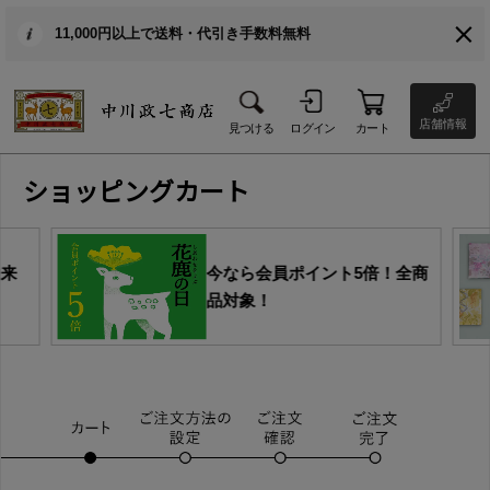
11,000円以上で送料・代引き手数料無料
店舗情報
見つける
ログイン
カート
ショッピングカート
由来
今なら会員ポイント5倍！全商
品対象！