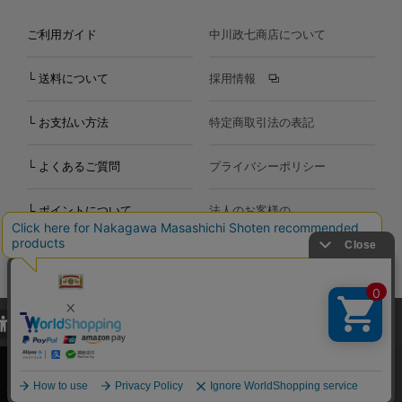
ご利用ガイド
中川政七商店について
└ 送料について
採用情報
└ お支払い方法
特定商取引法の表記
└ よくあるご質問
プライバシーポリシー
└ ポイントについて
法人のお客様の
お問い合わせ
個人のお客様の
お問い合わせ
当サイトでは、当サイト内における閲覧履歴・属性情報などの取得およ
Copyright©2000
-2026
び利便性向上のためにクッキー（Cookie）を使用いたします。詳細に
Nakagawa Masashichi Shoten All Rights Reserved.
関しては「
プライバシーポリシー
」をお読みください。
承諾する