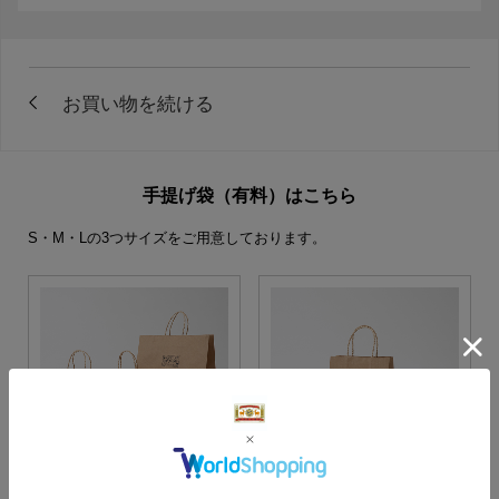
手提げ袋（有料）はこちら
S・M・Lの3つサイズをご用意しております。
S・M・Lサイズより当店に
Sサイズ