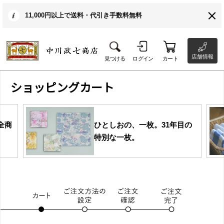
11,000円以上で送料・代引き手数料無料
店舗情報
見つける
ログイン
カート
ショッピングカート
全商
ひとしおの、一枚。31年目の
特別な一枚。